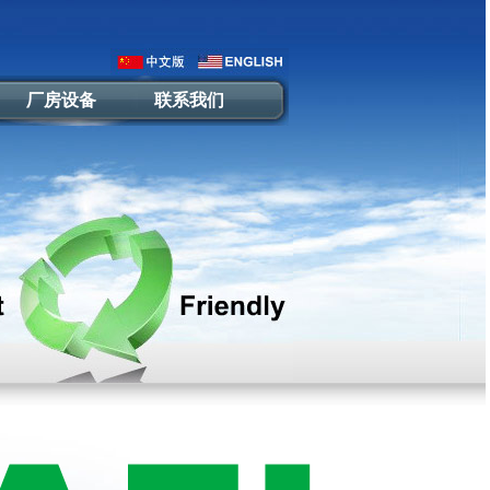
厂房设备
联系我们